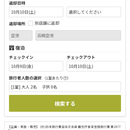
返却日時
10月10日(土)
別店舗に返却
返却場所
宿泊
チェックイン
チェックアウト
10月9日(金)
10月10日(土)
旅行者人数の選択
（1室あたり
）
[1室] 大人 2名 子供 0名
検索する
【企画・実施・販売】
(社)日本旅行業協会正会員 観光庁長官登録旅行業 第1977