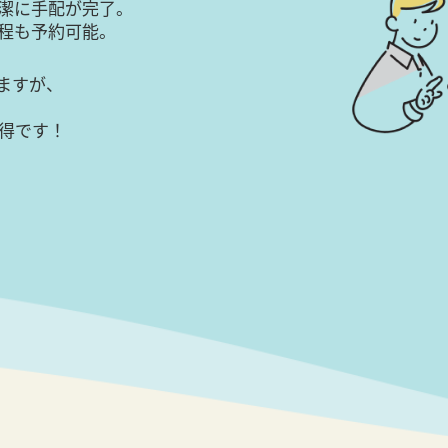
潔に手配が完了。
日程も予約可能。
ますが、
得です！