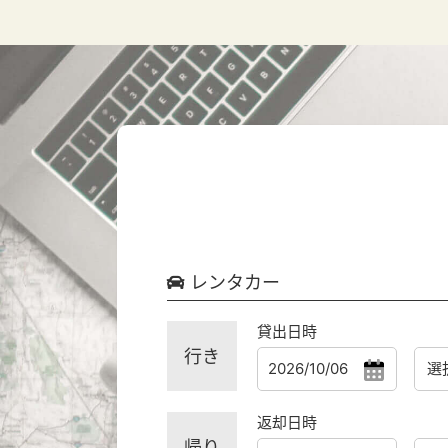
レンタカー
貸出日時
行き
返却日時
帰り