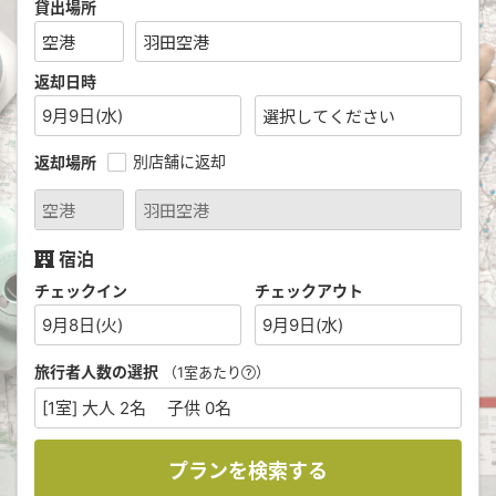
貸出場所
返却日時
9月9日(水)
別店舗に返却
返却場所
宿泊
チェックイン
チェックアウト
9月8日(火)
9月9日(水)
旅行者人数の選択
（1室あたり
）
[1室] 大人 2名 子供 0名
プランを検索する