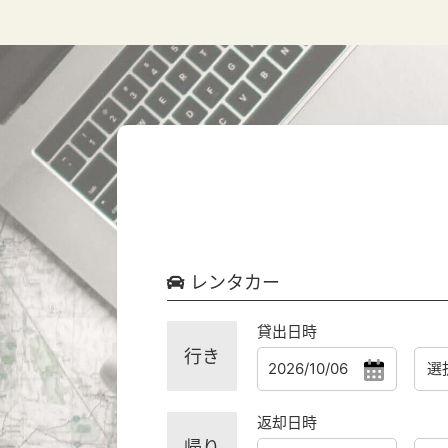
レンタカー
貸出日時
行き
返却日時
帰り