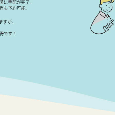
潔に手配が完了。
日程も予約可能。
ますが、
得です！