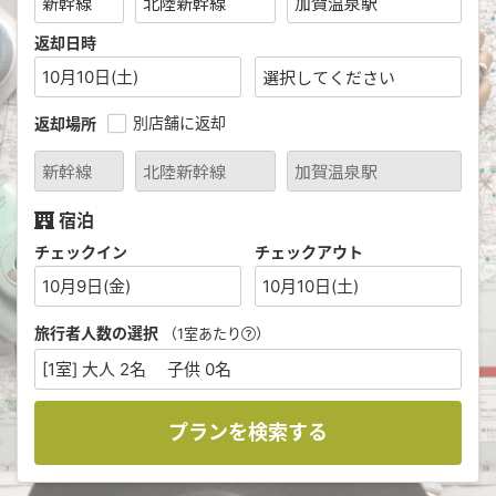
返却日時
10月10日(土)
別店舗に返却
返却場所
宿泊
チェックイン
チェックアウト
10月9日(金)
10月10日(土)
旅行者人数の選択
（1室あたり
）
[1室] 大人 2名 子供 0名
プランを検索する