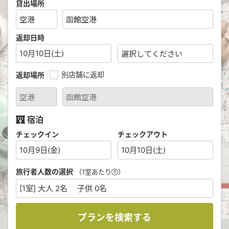
貸出場所
返却日時
10月10日(土)
別店舗に返却
返却場所
宿泊
チェックイン
チェックアウト
10月9日(金)
10月10日(土)
旅行者人数の選択
（1室あたり
）
[1室] 大人 2名 子供 0名
プランを検索する