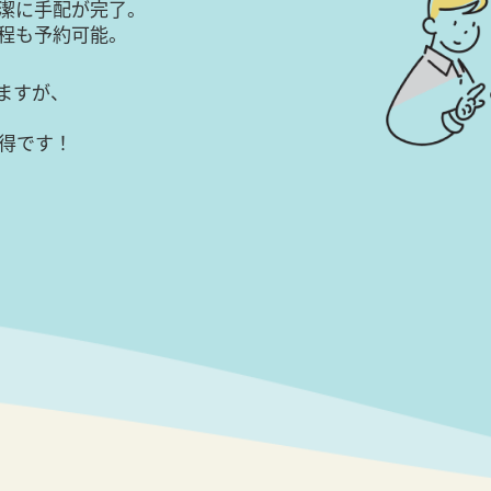
潔に手配が完了。
日程も予約可能。
ますが、
得です！