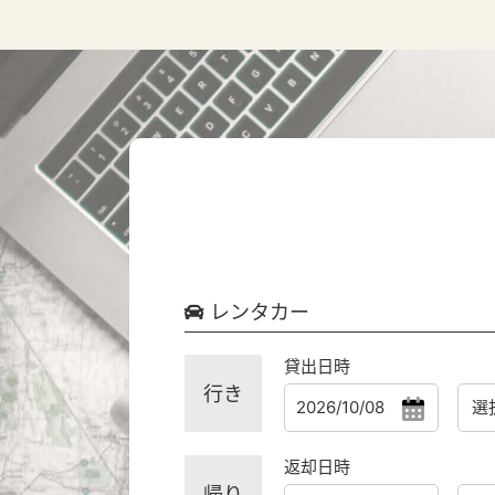
レンタカー
貸出日時
行き
返却日時
帰り