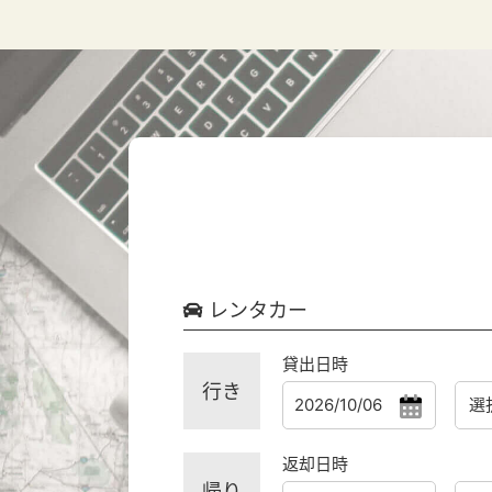
レンタカー
貸出日時
行き
返却日時
帰り