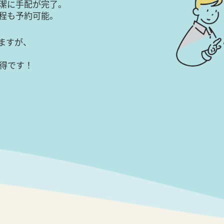
潔に手配が完了。
日程も予約可能。
ますが、
得です！