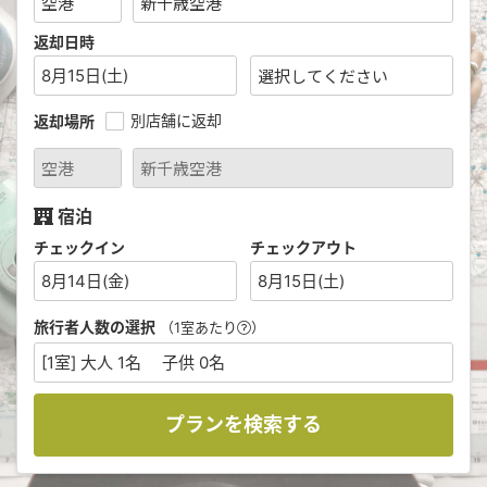
返却日時
8月15日(土)
別店舗に返却
返却場所
宿泊
チェックイン
チェックアウト
8月14日(金)
8月15日(土)
旅行者人数の選択
（1室あたり
）
[1室] 大人 1名 子供 0名
プランを検索する