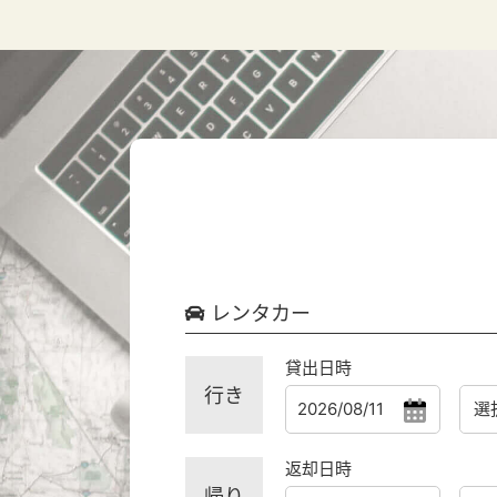
レンタカー
貸出日時
行き
返却日時
帰り