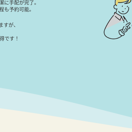
潔に手配が完了。
日程も予約可能。
ますが、
得です！