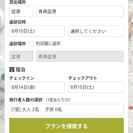
貸出場所
返却日時
8月15日(土)
別店舗に返却
返却場所
宿泊
チェックイン
チェックアウト
8月14日(金)
8月15日(土)
旅行者人数の選択
（1室あたり
）
[1室] 大人 2名 子供 0名
プランを検索する