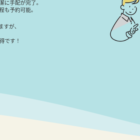
潔に手配が完了。
日程も予約可能。
ますが、
得です！