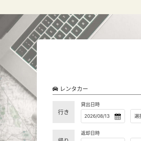
レンタカー
貸出日時
行き
返却日時
帰り