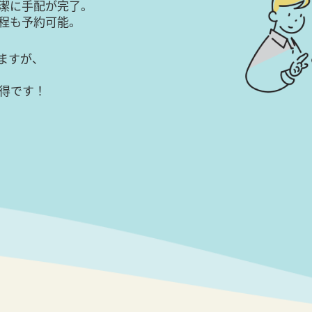
潔に手配が完了。
日程も予約可能。
ますが、
得です！