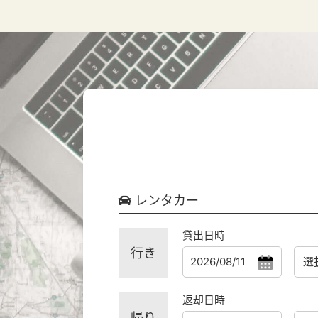
レンタカー
貸出日時
行き
返却日時
帰り