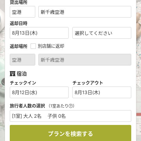
貸出場所
返却日時
8月13日(木)
別店舗に返却
返却場所
宿泊
チェックイン
チェックアウト
8月12日(水)
8月13日(木)
旅行者人数の選択
（1室あたり
）
[1室] 大人 2名 子供 0名
プランを検索する