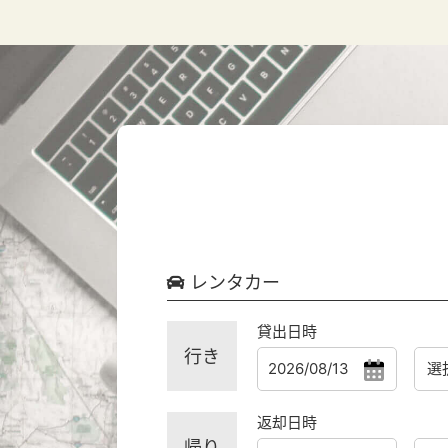
レンタカー
貸出日時
行き
返却日時
帰り