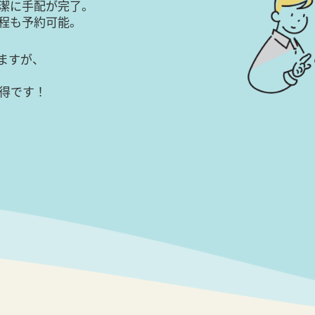
潔に手配が完了。
日程も予約可能。
ますが、
得です！