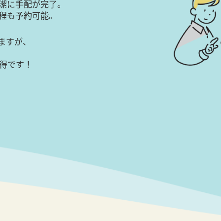
潔に手配が完了。
日程も予約可能。
ますが、
得です！