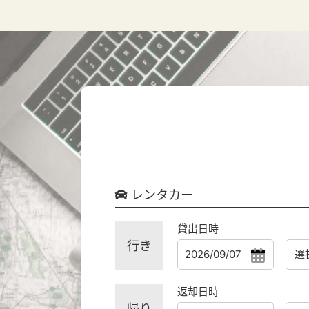
レンタカー
貸出日時
行き
返却日時
帰り