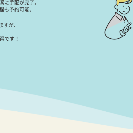
潔に手配が完了。
日程も予約可能。
ますが、
得です！