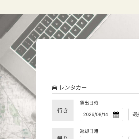
レンタカー
貸出日時
行き
返却日時
帰り