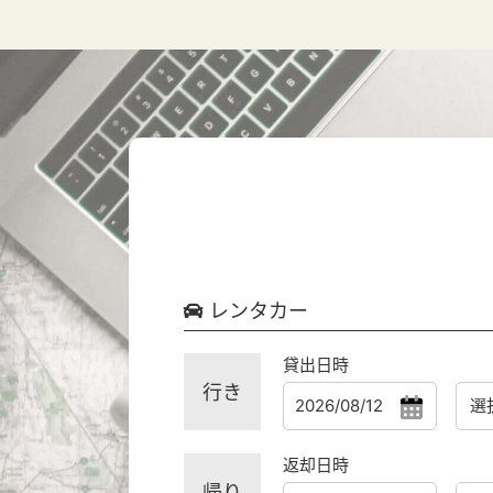
レンタカー
貸出日時
行き
返却日時
帰り