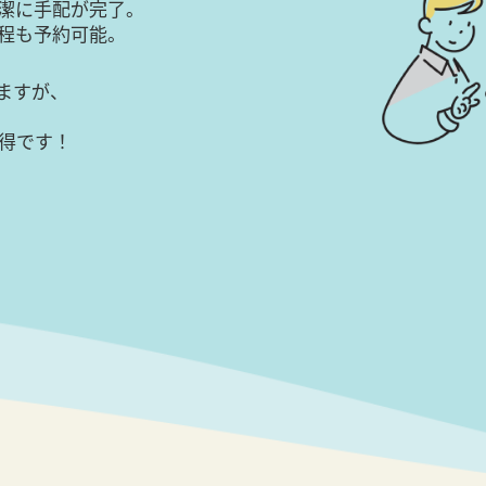
潔に手配が完了。
日程も予約可能。
ますが、
得です！