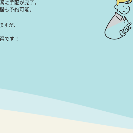
潔に手配が完了。
日程も予約可能。
ますが、
得です！