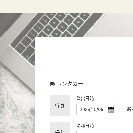
レンタカー
貸出日時
行き
返却日時
帰り