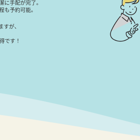
潔に手配が完了。
日程も予約可能。
ますが、
得です！