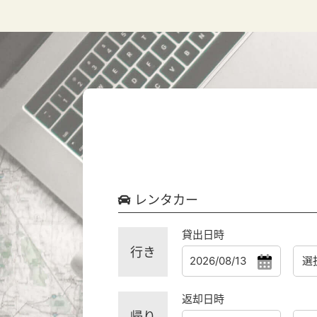
レンタカー
貸出日時
行き
返却日時
帰り