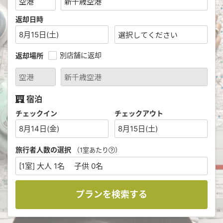
返却日時
8月15日(土)
別店舗に返却
返却場所
宿泊
チェックイン
チェックアウト
8月14日(金)
8月15日(土)
旅行者人数の選択
（1室あたり
）
[1室] 大人 1名 子供 0名
プランを検索する