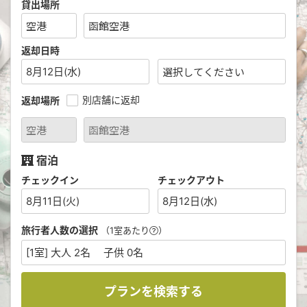
貸出場所
返却日時
8月12日(水)
別店舗に返却
返却場所
宿泊
チェックイン
チェックアウト
8月11日(火)
8月12日(水)
旅行者人数の選択
（1室あたり
）
[1室] 大人 2名 子供 0名
プランを検索する