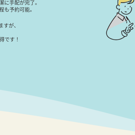
潔に手配が完了。
日程も予約可能。
ますが、
得です！