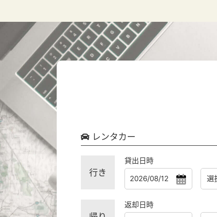
レンタカー
貸出日時
行き
返却日時
帰り