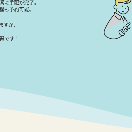
潔に手配が完了。
日程も予約可能。
ますが、
得です！