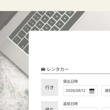
レンタカー
貸出日時
行き
返却日時
帰り