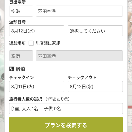
貸出場所
返却日時
8月12日(水)
別店舗に返却
返却場所
宿泊
チェックイン
チェックアウト
8月11日(火)
8月12日(水)
旅行者人数の選択
（1室あたり
）
[1室] 大人 1名 子供 0名
プランを検索する