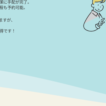
潔に手配が完了。
日程も予約可能。
ますが、
得です！