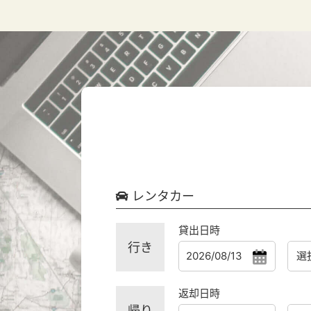
レンタカー
貸出日時
行き
返却日時
帰り