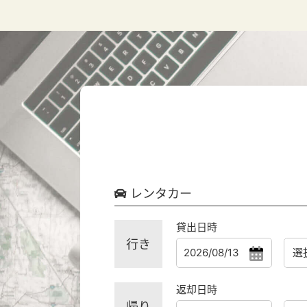
レンタカー
貸出日時
行き
返却日時
帰り