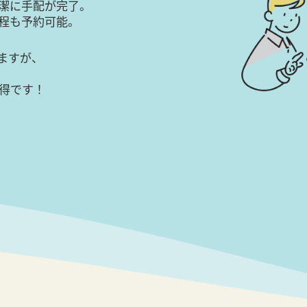
潔に手配が完了。
日程も予約可能。
ますが、
得です！