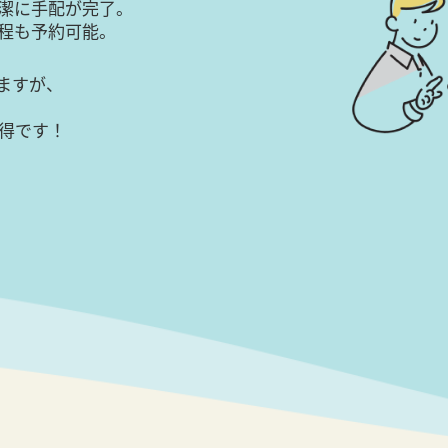
潔に手配が完了。
日程も予約可能。
ますが、
得です！