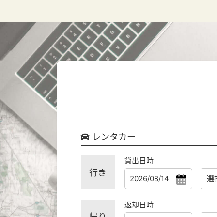
レンタカー
貸出日時
行き
返却日時
帰り