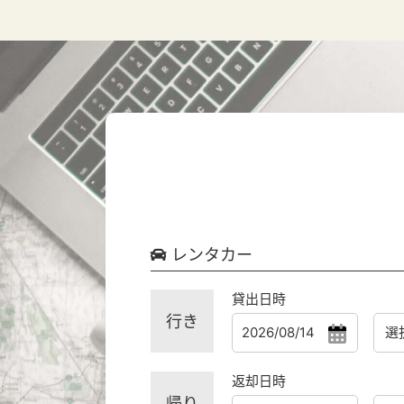
レンタカー
貸出日時
行き
返却日時
帰り