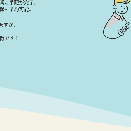
潔に手配が完了。
日程も予約可能。
ますが、
得です！