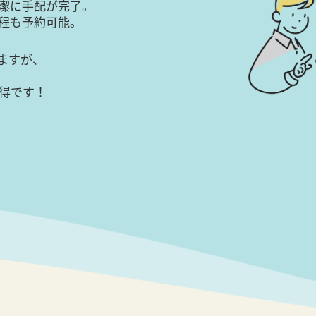
潔に手配が完了。
日程も予約可能。
ますが、
得です！