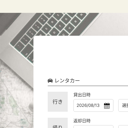
レンタカー
貸出日時
行き
返却日時
帰り