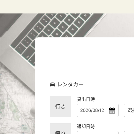
レンタカー
貸出日時
行き
返却日時
帰り