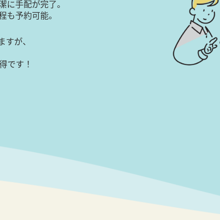
潔に手配が完了。
日程も予約可能。
ますが、
得です！