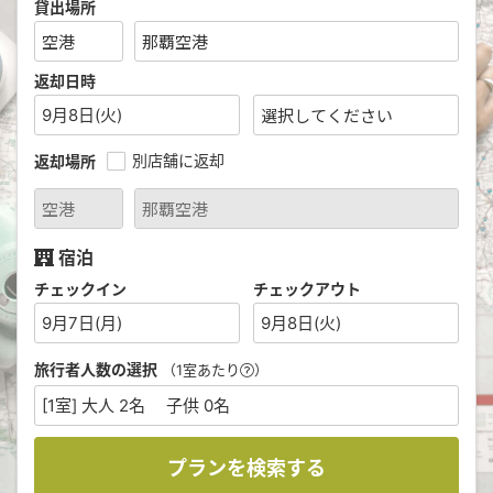
貸出場所
返却日時
9月8日(火)
別店舗に返却
返却場所
宿泊
チェックイン
チェックアウト
9月7日(月)
9月8日(火)
旅行者人数の選択
（1室あたり
）
[1室] 大人 2名 子供 0名
プランを検索する