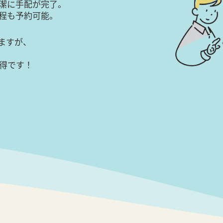
潔に手配が完了。
日程も予約可能。
ますが、
得です！