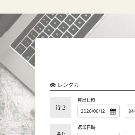
レンタカー
貸出日時
行き
返却日時
帰り