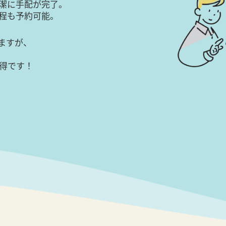
潔に手配が完了。
日程も予約可能。
ますが、
得です！