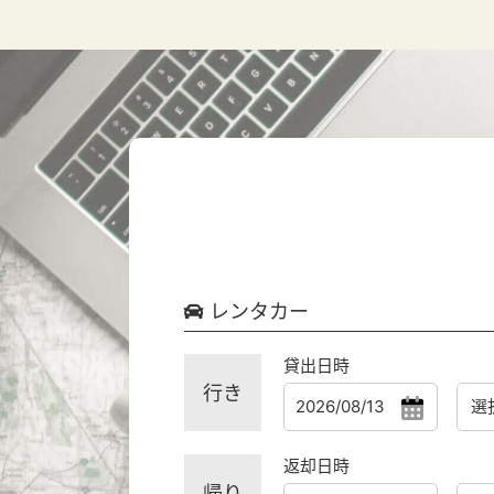
レンタカー
貸出日時
行き
返却日時
帰り