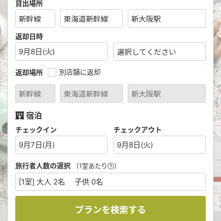
貸出場所
返却日時
9月8日(火)
別店舗に返却
返却場所
宿泊
チェックイン
チェックアウト
9月7日(月)
9月8日(火)
旅行者人数の選択
（1室あたり
）
[1室] 大人 2名 子供 0名
プランを検索する