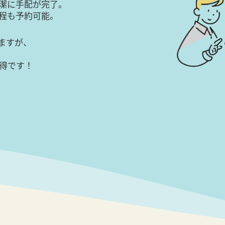
潔に手配が完了。
日程も予約可能。
ますが、
得です！