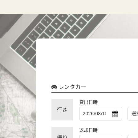
レンタカー
貸出日時
行き
返却日時
帰り