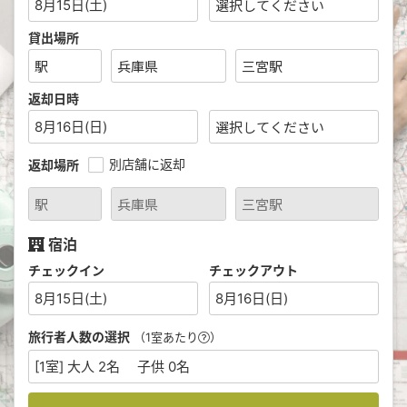
8月15日(土)
貸出場所
返却日時
8月16日(日)
別店舗に返却
返却場所
宿泊
チェックイン
チェックアウト
8月15日(土)
8月16日(日)
旅行者人数の選択
（1室あたり
）
[1室] 大人 2名 子供 0名