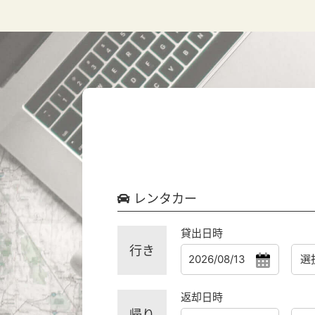
レンタカー
貸出日時
行き
返却日時
帰り