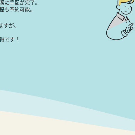
潔に手配が完了。
日程も予約可能。
ますが、
得です！