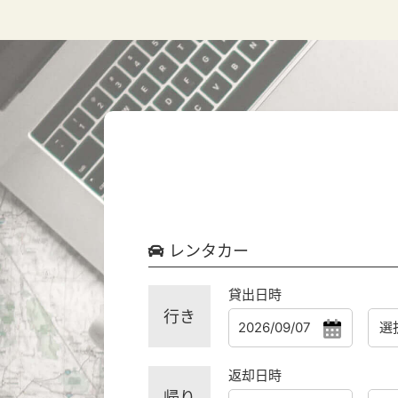
レンタカー
貸出日時
行き
返却日時
帰り