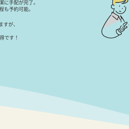
潔に手配が完了。
日程も予約可能。
ますが、
得です！