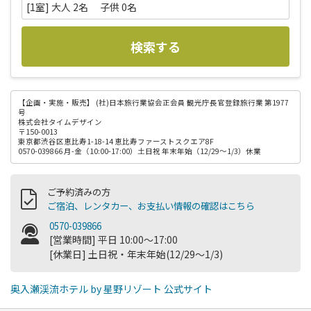
[1室] 大人 2名 子供 0名
検索する
【企画・実施・販売】
(社)日本旅行業協会正会員 観光庁長官登録旅行業 第1977
号
株式会社タイムデザイン
〒150-0013
東京都渋谷区恵比寿1-18-14 恵比寿ファーストスクエア8F
0570-039866 月-金（10:00-17:00）土日祝 年末年始（12/29～1/3）休業
ご予約済みの方
ご宿泊、レンタカー、お支払い情報の確認はこちら
0570-039866
[営業時間] 平日 10:00～17:00
[休業日] 土日祝・年末年始(12/29～1/3)
奥入瀬渓流ホテル by 星野リゾート 公式サイト