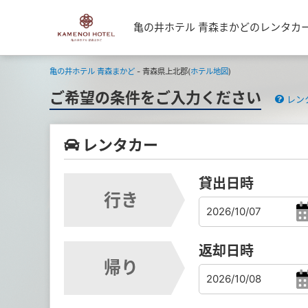
亀の井ホテル 青森まかどのレンタカ
亀の井ホテル 青森まかど
- 青森県上北郡(
ホテル地図
)
ご希望の条件をご入力ください
レン
レンタカー
貸出日時
行き
返却日時
帰り