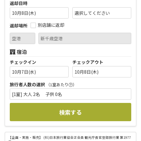
返却日時
10月8日(木)
別店舗に返却
返却場所
宿泊
チェックイン
チェックアウト
10月7日(水)
10月8日(木)
旅行者人数の選択
（1室あたり
）
[1室] 大人 2名 子供 0名
検索する
【企画・実施・販売】
(社)日本旅行業協会正会員 観光庁長官登録旅行業 第1977