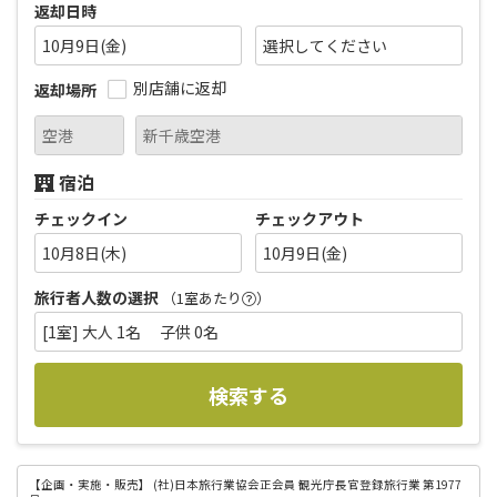
返却日時
10月9日(金)
別店舗に返却
返却場所
宿泊
チェックイン
チェックアウト
10月8日(木)
10月9日(金)
旅行者人数の選択
（1室あたり
）
[1室] 大人 1名 子供 0名
検索する
【企画・実施・販売】
(社)日本旅行業協会正会員 観光庁長官登録旅行業 第1977