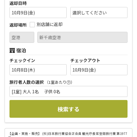
返却日時
10月9日(金)
別店舗に返却
返却場所
宿泊
チェックイン
チェックアウト
10月8日(木)
10月9日(金)
旅行者人数の選択
（1室あたり
）
[1室] 大人 1名 子供 0名
検索する
【企画・実施・販売】
(社)日本旅行業協会正会員 観光庁長官登録旅行業 第1977