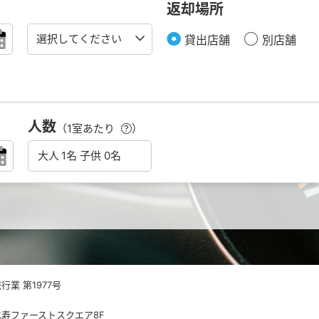
返却場所
貸出店舗
別店舗
人数
（1室あたり
）
業 第1977号
 恵比寿ファーストスクエア8F