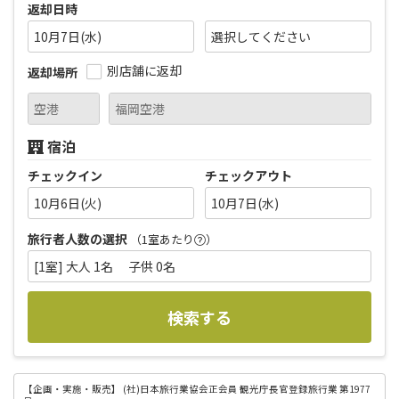
返却日時
10月7日(水)
別店舗に返却
返却場所
宿泊
チェックイン
チェックアウト
10月6日(火)
10月7日(水)
旅行者人数の選択
（1室あたり
）
[1室] 大人 1名 子供 0名
検索する
【企画・実施・販売】
(社)日本旅行業協会正会員 観光庁長官登録旅行業 第1977