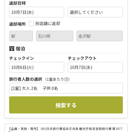
返却日時
10月7日(水)
別店舗に返却
返却場所
宿泊
チェックイン
チェックアウト
10月6日(火)
10月7日(水)
旅行者人数の選択
（1室あたり
）
[1室] 大人 2名 子供 0名
検索する
【企画・実施・販売】
(社)日本旅行業協会正会員 観光庁長官登録旅行業 第1977