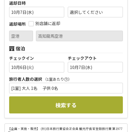
返却日時
10月7日(水)
別店舗に返却
返却場所
宿泊
チェックイン
チェックアウト
10月6日(火)
10月7日(水)
旅行者人数の選択
（1室あたり
）
[1室] 大人 1名 子供 0名
検索する
【企画・実施・販売】
(社)日本旅行業協会正会員 観光庁長官登録旅行業 第1977