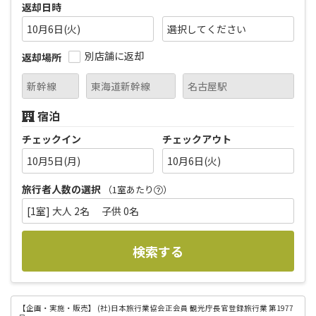
返却日時
10月6日(火)
別店舗に返却
返却場所
宿泊
チェックイン
チェックアウト
10月5日(月)
10月6日(火)
旅行者人数の選択
（1室あたり
）
[1室] 大人 2名 子供 0名
検索する
【企画・実施・販売】
(社)日本旅行業協会正会員 観光庁長官登録旅行業 第1977