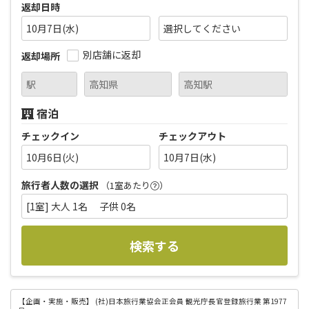
返却日時
10月7日(水)
別店舗に返却
返却場所
宿泊
チェックイン
チェックアウト
10月6日(火)
10月7日(水)
旅行者人数の選択
（1室あたり
）
[1室] 大人 1名 子供 0名
検索する
【企画・実施・販売】
(社)日本旅行業協会正会員 観光庁長官登録旅行業 第1977